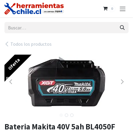
Ir al contenido
0
Todos los productos
Oferta
Bateria Makita 40V 5ah BL4050F