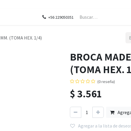
ontáctenos
Blog
Legal
+56 229050351
MM. (TOMA HEX. 1/4)
BROCA MADER
(TOMA HEX. 1
(0 reseña)
$
3.561
Agreg
Agregar a la lista de deseo