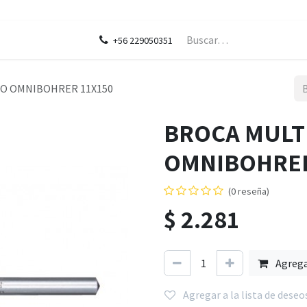
ontáctenos
Blog
Legal
+56 229050351
O OMNIBOHRER 11X150
BROCA MULT
OMNIBOHRER
(0 reseña)
$
2.281
Agreg
Agregar a la lista de deseo