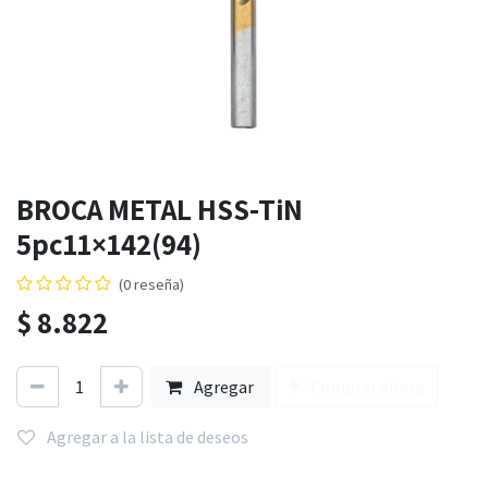
BROCA METAL HSS-TiN
5pc11×142(94)
(0 reseña)
$
8.822
Agregar
Comprar ahora
Agregar a la lista de deseos