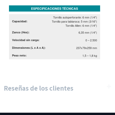
ESPECIFICACIONES TÉCNICAS
Tornillo autoperforante: 6 mm (1/4″)
Capacidad:
Tornillo para tablaroca: 5 mm (3/16″)
Tornillo Allen: 6 mm (1/4″)
Zanco (Hex):
6,35 mm (1/4″)
Velocidad sin carga:
0 – 2.500
Dimensiones (L x A x A):
237x79x259 mm
Peso neto:
1,5 – 1,8 kg
Reseñas de los clientes