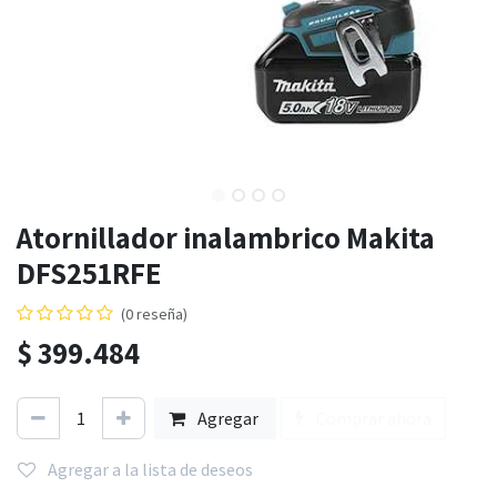
Atornillador inalambrico Makita
DFS251RFE
(0 reseña)
$
399.484
Agregar
Comprar ahora
Agregar a la lista de deseos