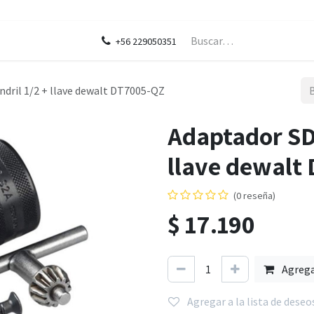
ontáctenos
Blog
Legal
+56 229050351
ndril 1/2 + llave dewalt DT7005-QZ
Adaptador SDS
llave dewalt
(0 reseña)
$
17.190
Agreg
Agregar a la lista de deseo