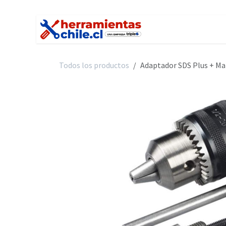
Ir al contenido
Inicio
Tienda
C
Todos los productos
Adaptador SDS Plus + Ma