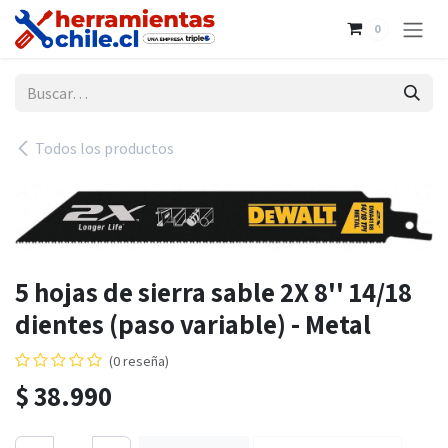
Ir al contenido
0
Todos los productos
5 hojas de sierra sable 2X 8'' 14/18
dientes (paso variable) - Metal
(0 reseña)
$
38.990